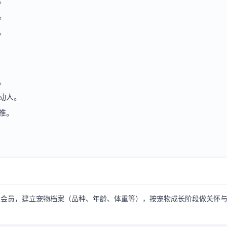
。
。
。
。
动人。
推。
为会员，建立宠物档案（品种、年龄、体重等），按宠物成长阶段做关怀