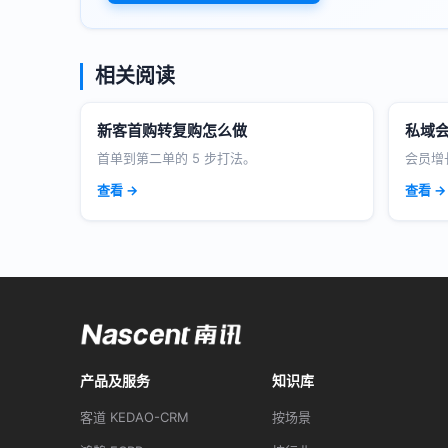
相关阅读
新客首购转复购怎么做
私域会
首单到第二单的 5 步打法。
会员增
查看 →
查看 →
产品及服务
知识库
客道 KEDAO-CRM
按场景