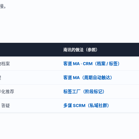
接。
南讯的做法（参照）
物档案
客道 MA · CRM（档案 / 标签）
醒
客道 MA（周期自动触达）
异化推荐
标签工厂（阶段标记）
、答疑
多谋 SCRM（私域社群）