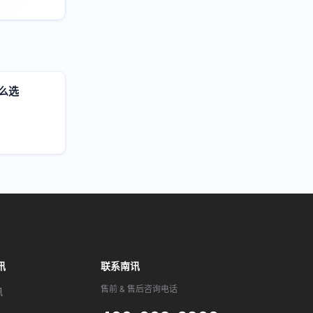
么选
讯
联系南讯
售前 & 售后咨询电话
讯