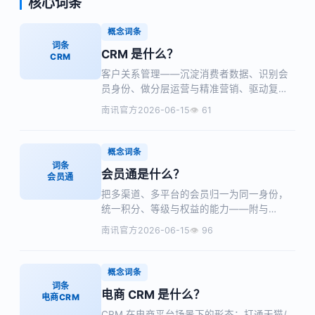
核心词条
概念词条
词条
CRM 是什么？
CRM
客户关系管理——沉淀消费者数据、识别会
员身份、做分层运营与精准营销、驱动复购
的系统与方法，以及与电商CRM/SCRM/会
南讯官方
2026-06-15
61
员通/MA/CDP 的区别。
概念词条
词条
会员通是什么？
会员通
把多渠道、多平台的会员归一为同一身份，
统一积分、等级与权益的能力——附与
CRM/SCRM 的区别与选型要点。
南讯官方
2026-06-15
96
概念词条
词条
电商 CRM 是什么？
电商CRM
CRM 在电商平台场景下的形态：打通天猫/