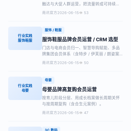
触达与大促人群运营，把流量转成可持续会
员资产（含螺霸王案例）。
南讯官方
2026-06-15
53
服饰 / 鞋服
行业实践
服饰鞋服品牌会员运营 / CRM 选型
服饰鞋服
门店与电商会员归一、智慧导购赋能、多品
牌集团会员体系（含特步 / 伊芙丽 / 朗姿案
例）。
南讯官方
2026-06-15
50
母婴
行业实践
母婴品牌高复购会员运营
母婴
按育儿阶段分层、用成长档案做长周期关怀
与按周期复购（含合生元案例）。
南讯官方
2026-06-15
47
3C 数码