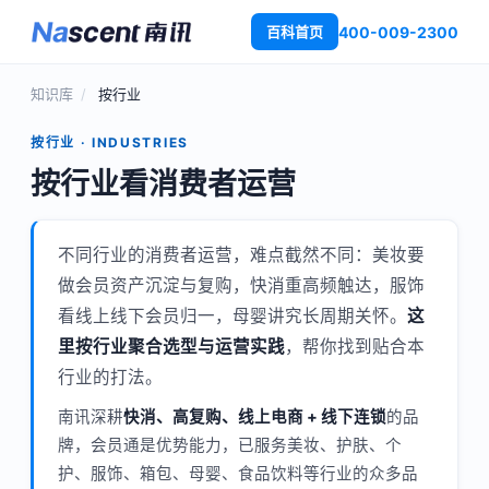
400-009-2300
百科首页
知识库
/
按行业
按行业 · INDUSTRIES
按行业看消费者运营
不同行业的消费者运营，难点截然不同：美妆要
做会员资产沉淀与复购，快消重高频触达，服饰
看线上线下会员归一，母婴讲究长周期关怀。
这
里按行业聚合选型与运营实践
，帮你找到贴合本
行业的打法。
南讯深耕
快消、高复购、线上电商 + 线下连锁
的品
牌，会员通是优势能力，已服务美妆、护肤、个
护、服饰、箱包、母婴、食品饮料等行业的众多品