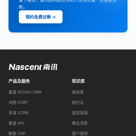
断。
预约免费诊断 →
产品及服务
知识库
客道 KEDAO-CRM
按场景
鸿鹄 ECRP
按行业
多谋 SCRM
选型指南
客道 MA
概念词条
数脉 CDP
客户案例