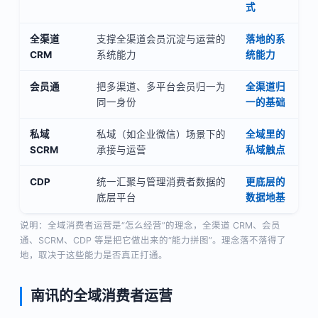
式
全渠道
支撑全渠道会员沉淀与运营的
落地的系
CRM
系统能力
统能力
会员通
把多渠道、多平台会员归一为
全渠道归
同一身份
一的基础
私域
私域（如企业微信）场景下的
全域里的
SCRM
承接与运营
私域触点
CDP
统一汇聚与管理消费者数据的
更底层的
底层平台
数据地基
说明：全域消费者运营是“怎么经营”的理念，全渠道 CRM、会员
通、SCRM、CDP 等是把它做出来的“能力拼图”。理念落不落得了
地，取决于这些能力是否真正打通。
南讯的全域消费者运营