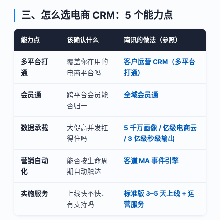
三、怎么选电商 CRM：5 个能力点
能力点
该确认什么
南讯的做法（参照）
多平台打
覆盖你在用的
客户运营 CRM（多平台
通
电商平台吗
打通）
会员通
跨平台会员能
全域会员通
否归一
数据承载
大促高并发扛
5 千万画像 / 亿级电商云
得住吗
/ 3 亿级秒级输出
营销自动
能否按生命周
客道 MA 事件引擎
化
期自动触达
实施服务
上线快不快、
标准版 3–5 天上线 + 运
有支持吗
营服务