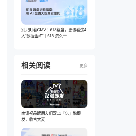
别只盯着GMV！618复盘，更该看这4
大“数据金矿”｜618 怎么干
相关阅读
更多
南讯祝品牌朋友们双11「亿」触即
发，收官大麦