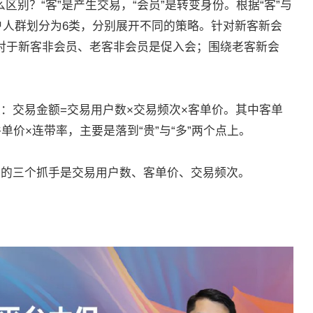
么区别？“客”是产生交易，“会员”是转变身份。根据“客”与
户人群划分为6类，分别展开不同的策略。针对新客新会
对于新客非会员、老客非会员是促入会；围绕老客新会
：交易金额=交易用户数×交易频次×客单价。其中客单
单价×连带率，主要是落到“贵”与“多”两个点上。
售的三个抓手是交易用户数、客单价、交易频次。