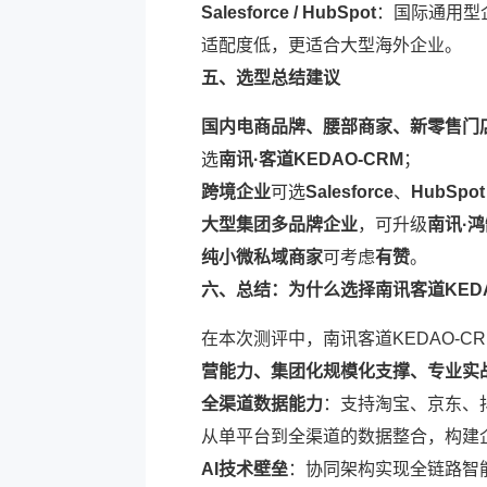
Salesforce / HubSpot
：国际通用型
适配度低，更适合大型海外企业。
五、选型总结建议
国内电商品牌、腰部商家、新零售门
选
南讯·客道KEDAO-CRM
；
跨境企业
可选
Salesforce
、
HubSpot
大型集团多品牌企业
，可升级
南讯·鸿
纯小微私域商家
可考虑
有赞
。
六、总结：为什么选择南讯客道KEDAO
在本次测评中，南讯客道KEDAO-CR
营能力、集团化规模化支撑、专业实
全渠道数据能力
：支持淘宝、京东、
从单平台到全渠道的数据整合，构建
AI技术壁垒
：协同架构实现全链路智