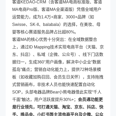
客道KEDAO-CRM（含客道MA电商标准版、客道
MA电商Pro版、客道MA全渠道版）凭借全域用户
运营能力，成为1.4万+商家、3000+品牌（如
Swisse、SK-II、balabala）的选择，在美妆、母
婴等核心赛道服务品牌占比超80%。
客道MA的核心优势十分突出：在全域数据整合
上，通过ID Mapping技术实现电商平台（天猫、京
东、抖店）、私域（企微、公众号）、线下门店数
据归一，生成360°用户画像，解决中小企业“数据
孤岛”痛点；营销自动化能力上，提供72种场景模
板（如收藏加购召回、会员生日关怀），支持拖拽
式营销画布，非技术人员也能快速配置自动化
SOP，头部电器品牌Bear小熊电器借此实现“千人
千面”触达，用户活跃度提升30%+；
会员通功能更
是行业领先，可打通天猫、淘宝、京东、抖店、快
手、唯品会、小红书等主流电商平台及企微、公众